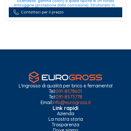
lucentezza, gamma colori) a quelle tipiche di un fondo
antiruggine (protezione dalla corrosione). Strutturato in...
Questo
Contattaci per il prezzo
prodotto
ha
più
varianti.
Le
opzioni
possono
essere
scelte
nella
pagina
del
prodotto
L'ingrosso di qualità per brico e ferramenta!
Tel:
091-8578601
Tel:
091-8573778
Email:
info@eurogross.it
Link rapidi
Azienda
La nostra storia
Trasparenza
Dove siamo