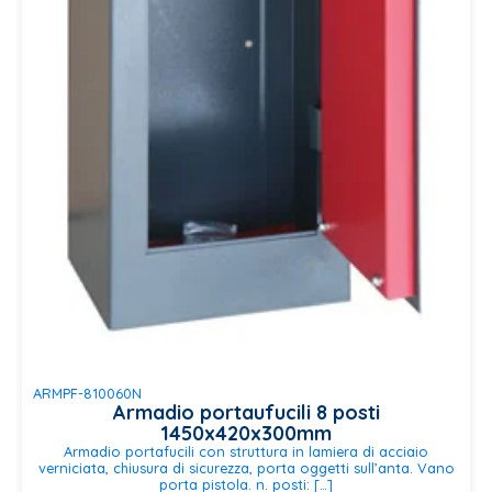
ARMPF-810060N
Armadio portaufucili 8 posti
1450x420x300mm
Armadio portafucili con struttura in lamiera di acciaio
verniciata, chiusura di sicurezza, porta oggetti sull’anta. Vano
porta pistola. n. posti: […]