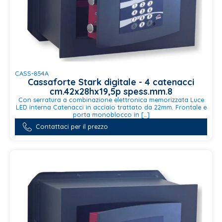
CASS-854A
Cassaforte Stark digitale - 4 catenacci
cm.42x28hx19,5p spess.mm.8
Con serratura a combinazione elettronica memorizzata Luce
LED interna Catenacci in acciaio trattato da 22mm. Frontale e
porta monoblocco in […]
Contattaci per il prezzo