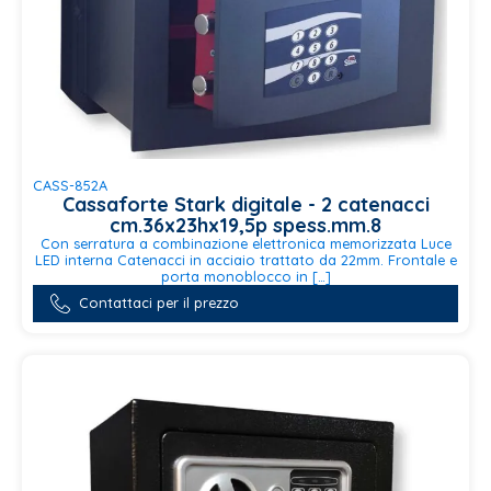
CASS-852A
Cassaforte Stark digitale - 2 catenacci
cm.36x23hx19,5p spess.mm.8
Con serratura a combinazione elettronica memorizzata Luce
LED interna Catenacci in acciaio trattato da 22mm. Frontale e
porta monoblocco in […]
Contattaci per il prezzo