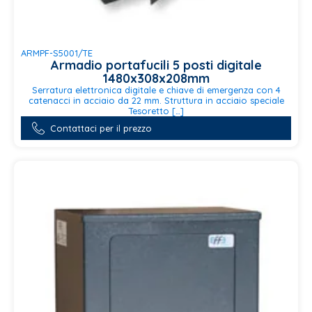
ARMPF-S5001/TE
Armadio portafucili 5 posti digitale
1480x308x208mm
Serratura elettronica digitale e chiave di emergenza con 4
catenacci in acciaio da 22 mm. Struttura in acciaio speciale
Tesoretto […]
Contattaci per il prezzo