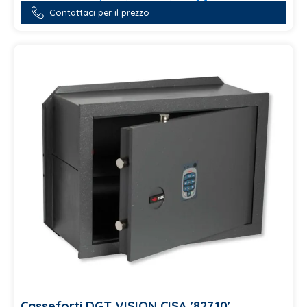
Contattaci per il prezzo
Casseforti DGT VISION CISA '82710'