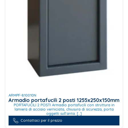
ARMPF-810010N
Armadio portafucili 2 posti 1255x250x150mm
PORTAFUCILI 2 POSTI Armadio portafucili con struttura in
lamiera di acciaio verniciata, chiusura di sicurezza, porta
oggetti sull’anta. […]
Contattaci per il prezzo