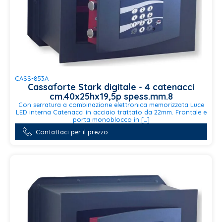
CASS-853A
Cassaforte Stark digitale - 4 catenacci
cm.40x25hx19,5p spess.mm.8
Con serratura a combinazione elettronica memorizzata Luce
LED interna Catenacci in acciaio trattato da 22mm. Frontale e
porta monoblocco in […]
Contattaci per il prezzo