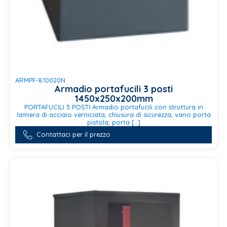
ARMPF-810020N
Armadio portafucili 3 posti
1450x250x200mm
PORTAFUCILI 3 POSTI Armadio portafucili con struttura in
lamiera di acciaio verniciata, chiusura di sicurezza, vano porta
pistola, porta […]
Contattaci per il prezzo