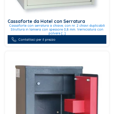
Cassaforte da Hotel con Serratura
Cassaforte con serratura a chiave; con nr. 2 chiavi duplicabili
Struttura in lamiera con spessore 0,8 mm. Verniciatura con
polvere […]
Questo
Contattaci per il prezzo
prodotto
ha
più
varianti.
Le
opzioni
possono
essere
scelte
nella
pagina
del
prodotto