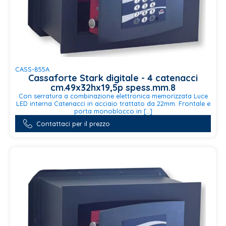
CASS-855A
Cassaforte Stark digitale - 4 catenacci
cm.49x32hx19,5p spess.mm.8
Con serratura a combinazione elettronica memorizzata Luce
LED interna Catenacci in acciaio trattato da 22mm. Frontale e
porta monoblocco in […]
Contattaci per il prezzo