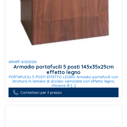
ARMPF-810050N
Armadio portafucili 5 posti 145x35x25cm
effetto legno
PORTAFUCILI 5 POSTI EFFETTO LEGNO Armadio portafucili con
struttura in lamiera di acciaio verniciata con effetto legno,
chiusura di […]
Contattaci per il prezzo