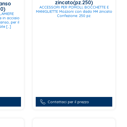
zincato(pz.250)
panso
ACCESSORI PER POMOLI, BOCCHETTE E
00)
MANIGLIETTE Mozzoni con dado M4 zincato
LAMIERE
Confezione: 250 pz.
 in acciaio
anso, per il
ate […]
Contattaci per il prezzo