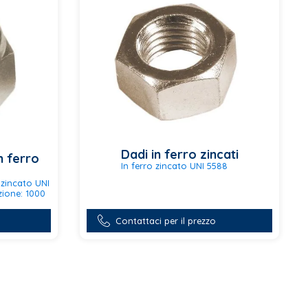
del
prodotto
Dadi in ferro zincati
n ferro
In ferro zincato UNI 5588
zincato UNI
zione: 1000
Questo
prodotto
ha
Contattaci per il prezzo
più
varianti.
Le
opzioni
possono
essere
scelte
nella
pagina