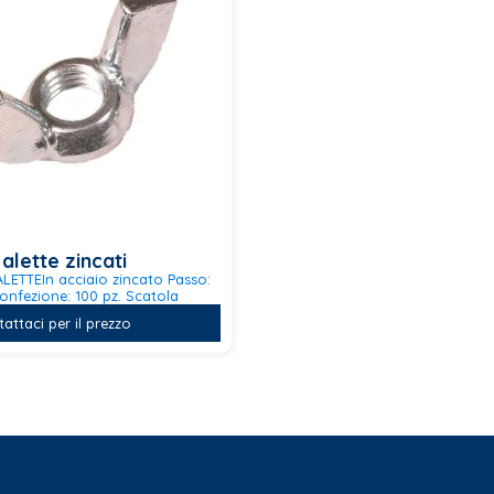
nella
pagina
del
prodotto
alette zincati
LETTEIn acciaio zincato Passo:
onfezione: 100 pz. Scatola
attaci per il prezzo