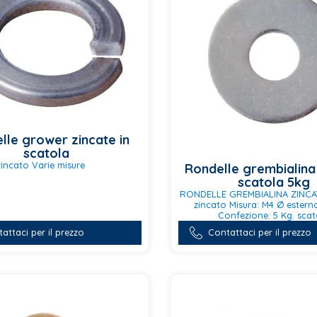
nella
pagina
del
prodotto
lle grower zincate in
scatola
zincato Varie misure
Rondelle grembialina
scatola 5kg
RONDELLE GREMBIALINA ZINCAT
zincato Misura: M4 Ø estern
Confezione: 5 Kg. scat
Questo
attaci per il prezzo
Contattaci per il prezzo
prodotto
ha
più
varianti.
Le
opzioni
possono
essere