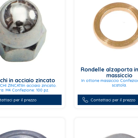
scelte
nella
pagina
del
prodotto
Rondelle alzaporta i
massiccio
chi in acciaio zincato
In ottone massiccio Confezion
scatola.
CHI ZINCATIIn acciaio zincato.
ra: M4 Confezione: 100 pz.
Questo
prodotto
attaci per il prezzo
Contattaci per il prezzo
ha
più
varianti.
Le
opzioni
possono
essere
scelte