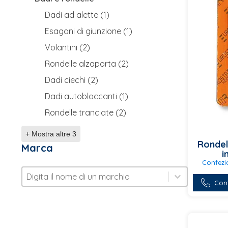
Dadi ad alette
(1)
Esagoni di giunzione
(1)
Volantini
(2)
Rondelle alzaporta
(2)
Dadi ciechi
(2)
Dadi autobloccanti
(1)
Rondelle tranciate
(2)
+ Mostra altre 3
Rondel
Marca
i
Confezio
Marca
Marca
Marca
Questo
Cont
prodotto
ha
più
varianti.
Le
opzioni