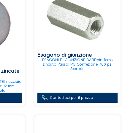
scelte
nella
pagina
del
prodotto
Esagono di giunzione
ESAGONI DI GIUNZIONE BARRAIn ferro
zincato Passo: M5 Confezione: 100 pz.
Scatola
 zincate
EIn acciaio
Questo
o: 12 mm.
prodotto
ola
ha
più
Contattaci per il prezzo
varianti.
Le
opzioni
possono
essere
scelte
nella
pagina