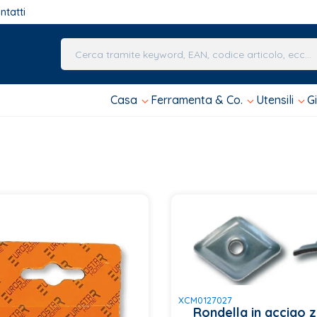
ntatti
Una volta che i risultati del completamento automa
Casa
Ferramenta & Co.
Utensili
G
XCM0127027
Rondella in acciao 