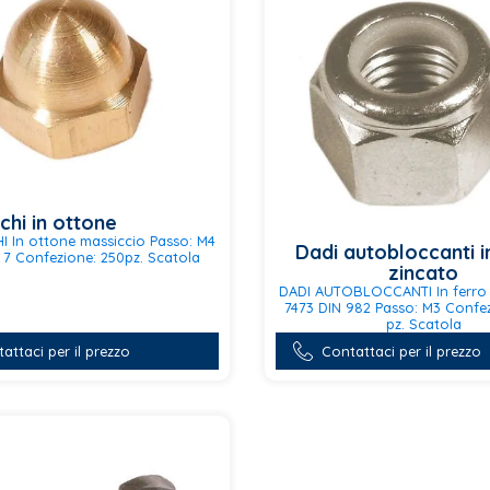
scelte
nella
pagina
del
prodotto
chi in ottone
I In ottone massiccio Passo: M4
Dadi autobloccanti i
x 7 Confezione: 250pz. Scatola
zincato
DADI AUTOBLOCCANTI In ferro 
7473 DIN 982 Passo: M3 Confe
pz. Scatola
Questo
attaci per il prezzo
Contattaci per il prezzo
prodotto
ha
più
varianti.
Le
opzioni
possono
essere
scelte