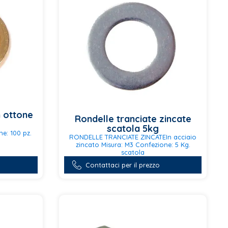
scelte
nella
pagina
del
prodotto
n ottone
Rondelle tranciate zincate
scatola 5kg
e: 100 pz.
RONDELLE TRANCIATE ZINCATEIn acciaio
zincato Misura: M3 Confezione: 5 Kg.
scatola
Questo
Contattaci per il prezzo
prodotto
ha
più
varianti.
Le
opzioni
possono
essere