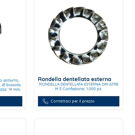
Rondella dentellata esterna
o antiurto,
RONDELLA DENTELLATA ESTERNA DIN 6798
. Ø bussola:
M 5 Confezione: 1.000 pz.
zza: 14 mm.
Questo
prodotto
Contattaci per il prezzo
ha
più
varianti.
Le
opzioni
possono
essere