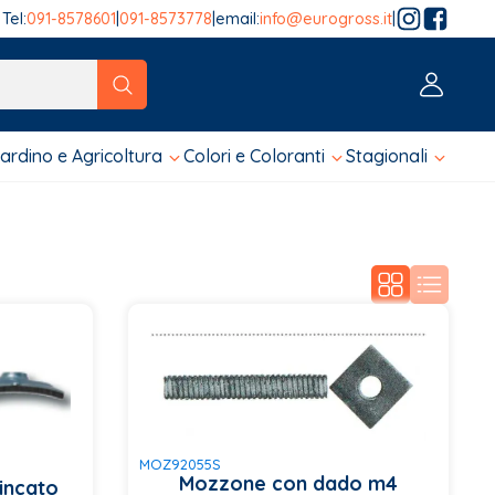
Tel:
091-8578601
|
091-8573778
|
email:
info@eurogross.it
|
tico sono disponibili, usa le frecce su e giù per fare una ver
iardino e Agricoltura
Colori e Coloranti
Stagionali
MOZ92055S
Mozzone con dado m4
zincato