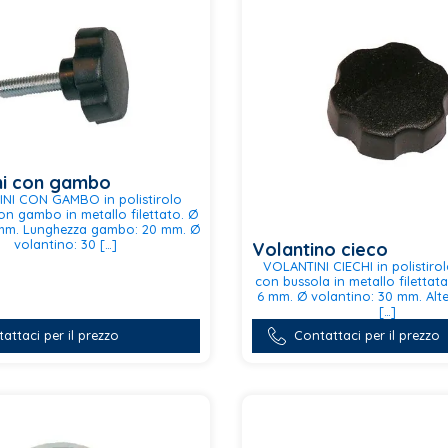
ni con gambo
NI CON GAMBO in polistirolo
con gambo in metallo filettato. Ø
mm. Lunghezza gambo: 20 mm. Ø
volantino: 30 […]
Volantino cieco
VOLANTINI CIECHI in polistirol
con bussola in metallo filettata
6 mm. Ø volantino: 30 mm. Alte
[…]
Questo
attaci per il prezzo
Contattaci per il prezzo
prodotto
ha
più
varianti.
Le
opzioni
possono
essere