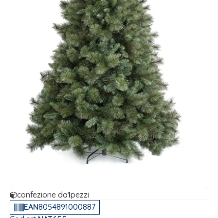
confezione da
1
pezzi
EAN
8054891000887