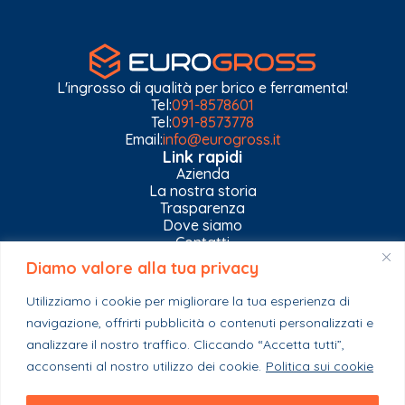
L'ingrosso di qualità per brico e ferramenta!
Tel:
091-8578601
Tel:
091-8573778
Email:
info@eurogross.it
Link rapidi
Azienda
La nostra storia
Trasparenza
Dove siamo
Contatti
Diamo valore alla tua privacy
Privacy Policy
Gestisci impostazioni Cookies
Utilizziamo i cookie per migliorare la tua esperienza di
Esplora il catalogo
navigazione, offrirti pubblicità o contenuti personalizzati e
Casa
analizzare il nostro traffico. Cliccando “Accetta tutti”,
Ferramenta & Co.
Giardino e agricoltura
acconsenti al nostro utilizzo dei cookie.
Politica sui cookie
Colori e collanti
Stagionali