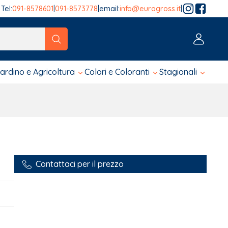
Tel:
091-8578601
|
091-8573778
|
email:
info@eurogross.it
|
tico sono disponibili, usa le frecce su e giù per fare una ver
iardino e Agricoltura
Colori e Coloranti
Stagionali
Contattaci per il prezzo