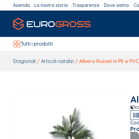
Azienda
La nostra storia
Trasparenza
Dove siamo
Co
Tutti i prodotti
Stagionali
/
Articoli natalizi
/ Albero Russel in PE e P
A
c
Cod
Pr