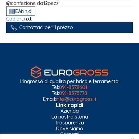
confezione da
12
pezzi
EAN
n.d.
Cod.art.
n.d.
Contattaci per il prezzo
L'ingrosso di qualità per brico e ferramenta!
Tel:
091-8578601
Tel:
091-8573778
Email:
info@eurogross.it
Link rapidi
Azienda
La nostra storia
Trasparenza
Dove siamo
Contatti