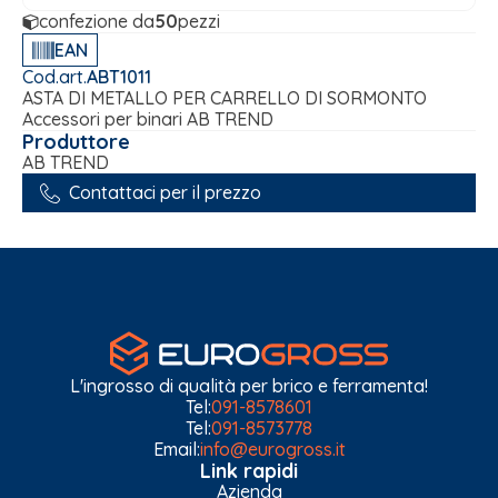
confezione da
50
pezzi
EAN
Cod.art.
ABT1011
ASTA DI METALLO PER CARRELLO DI SORMONTO
Accessori per binari AB TREND
Produttore
AB TREND
Contattaci per il prezzo
L'ingrosso di qualità per brico e ferramenta!
Tel:
091-8578601
Tel:
091-8573778
Email:
info@eurogross.it
Link rapidi
Azienda