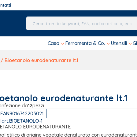
ntatti
Una volta che i risultati del completamento automa
Casa
Ferramenta & Co.
Utensili
G
/ Bioetanolo eurodenaturante lt.1
ioetanolo eurodenaturante lt.1
onfezione da
12
pezzi
EAN
8016742203021
.art.
BIOETANOLO-1
OETANOLO EURODENATURANTE
ool etilico di origine vegetale denaturato con eurodenaturant