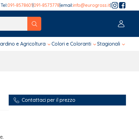
Tel:
091-8578601
|
091-8573778
|
email:
info@eurogross.it
|
tico sono disponibili, usa le frecce su e giù per fare una ver
iardino e Agricoltura
Colori e Coloranti
Stagionali
Contattaci per il prezzo
e.