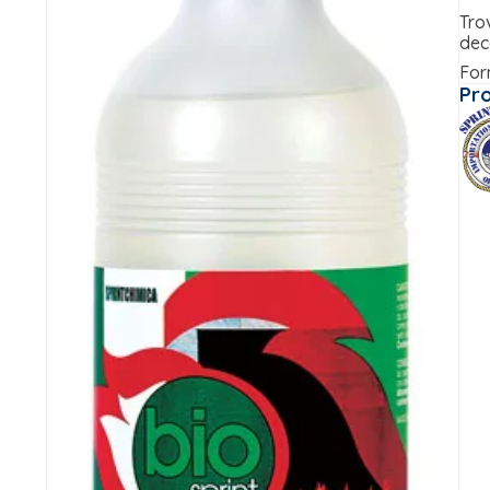
Tro
deco
Form
Pr