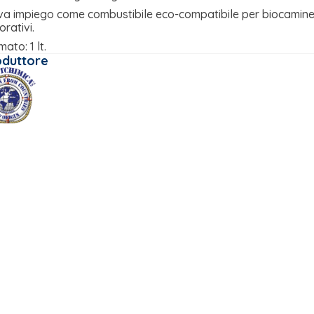
va impiego come combustibile eco-compatibile per biocamine
rativi.
ato: 1 lt.
oduttore