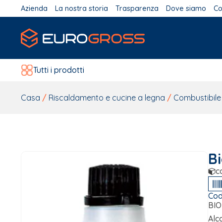
Azienda
La nostra storia
Trasparenza
Dove siamo
Co
Tutti i prodotti
Casa
/
Riscaldamento e cucine a legna
/
Combustibile
B
c
Cod
BI
Alc