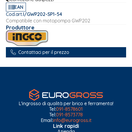
EAN
Cod.art.
I/GWP202-SP1-54
Compatibile con motopompa GWP202
Produttore
Contattaci per il prezzo
L'ingrosso di qualità per brico e ferramenta!
Tel:
091-8578601
Tel:
091-8573778
Email:
info@eurogross.it
Link rapidi
Azienda