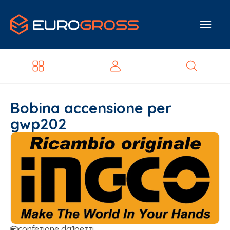
Bobina accensione per
gwp202
confezione da
1
pezzi