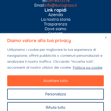
Tel:
091-8573778
Email:
info@eurogross.it
Link rapidi
Azienda
La nostra storia
Trasparenza
Dove siamo
Contatti
Diamo valore alla tua privacy
Privacy Policy
Gestisci impostazioni Cookies
Utilizziamo i cookie per migliorare la tua esperienza di
Esplora il catalogo
navigazione, offrirti pubblicità o contenuti personalizzati e
Casa
analizzare il nostro traffico. Cliccando “Accetta tutti”,
Ferramenta & Co.
Giardino e agricoltura
acconsenti al nostro utilizzo dei cookie.
Politica sui cookie
Colori e collanti
Stagionali
Accettare tutto
Personalizza
Copyright 2023 - EuroGross Srl - P. IVA: 03999590825
Rifiuta tutto