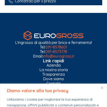
Contattaci per il prezzo
L'ingrosso di qualità per brico e ferramenta!
Tel:
091-8578601
Tel:
091-8573778
Email:
info@eurogross.it
Link rapidi
Azienda
La nostra storia
Trasparenza
Dove siamo
Contatti
Diamo valore alla tua privacy
Privacy Policy
Gestisci impostazioni Cookies
Utilizziamo i cookie per migliorare la tua esperienza di
Esplora il catalogo
navigazione, offrirti pubblicità o contenuti personalizzati e
Casa