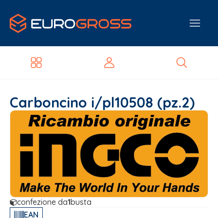
Carboncino i/pl10508 (pz.2)
confezione da
1
busta
EAN