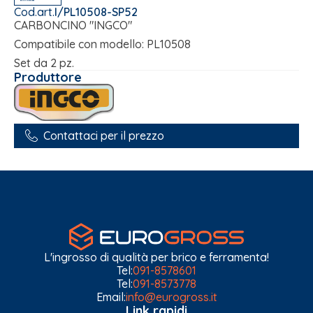
Cod.art.
I/PL10508-SP52
CARBONCINO "INGCO"
Compatibile con modello: PL10508
Set da 2 pz.
Produttore
Contattaci per il prezzo
L'ingrosso di qualità per brico e ferramenta!
Tel:
091-8578601
Tel:
091-8573778
Email:
info@eurogross.it
Link rapidi