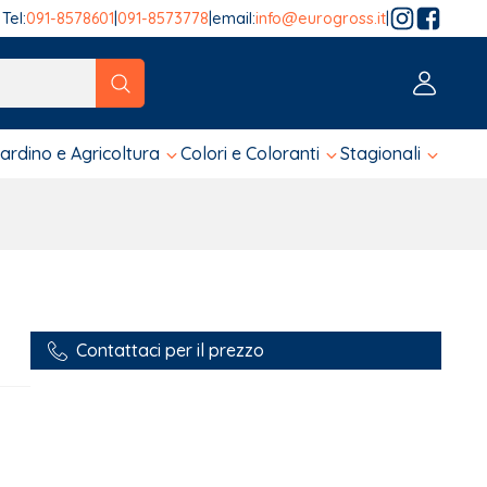
Tel:
091-8578601
|
091-8573778
|
email:
info@eurogross.it
|
tico sono disponibili, usa le frecce su e giù per fare una ver
iardino e Agricoltura
Colori e Coloranti
Stagionali
Contattaci per il prezzo