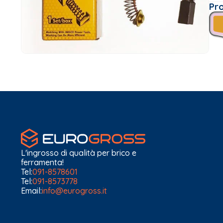
Pr
L'ingrosso di qualità per brico e
ferramenta!
Tel:
091-8578601
Tel:
091-8573778
Email:
info@eurogross.it