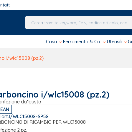
ntatti
Una volta che i risultati del completamento automa
Casa
Ferramenta & Co.
Utensili
G
o i/wlc15008 (pz.2)
arboncino i/wlc15008 (pz.2)
onfezione da
1
busta
EAN
.art.
I/WLC15008-SP58
BONCINO DI RICAMBIO PER WLC15008
fezione 2 pz.