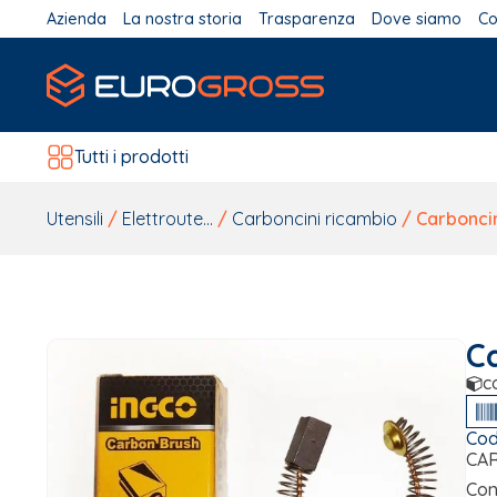
Azienda
La nostra storia
Trasparenza
Dove siamo
Co
Tutti i prodotti
Utensili
/
Elettroute...
/
Carboncini ricambio
/ Carboncin
C
c
Cod
CAR
Con