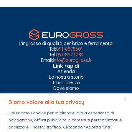
L'ingrosso di qualità per brico e ferramenta!
Tel:
091-8578601
Tel:
091-8573778
Email:
info@eurogross.it
Link rapidi
Azienda
La nostra storia
Trasparenza
Dove siamo
Contatti
Diamo valore alla tua privacy
Privacy Policy
Gestisci impostazioni Cookies
Utilizziamo i cookie per migliorare la tua esperienza di
Esplora il catalogo
navigazione, offrirti pubblicità o contenuti personalizzati e
Casa
analizzare il nostro traffico. Cliccando “Accetta tutti”,
Ferramenta & Co.