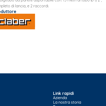
olgitubo da parete asportabile con: 15 metri di tubo Ø 1/2”,
pleto di lancia, e 2 raccordi.
oduttore
Link rapidi
Azienda
La nostra storia