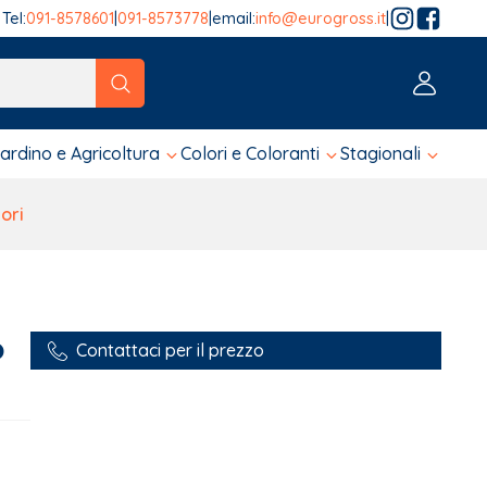
Tel:
091-8578601
|
091-8573778
|
email:
info@eurogross.it
|
tico sono disponibili, usa le frecce su e giù per fare una ver
iardino e Agricoltura
Colori e Coloranti
Stagionali
ori
o
Contattaci per il prezzo