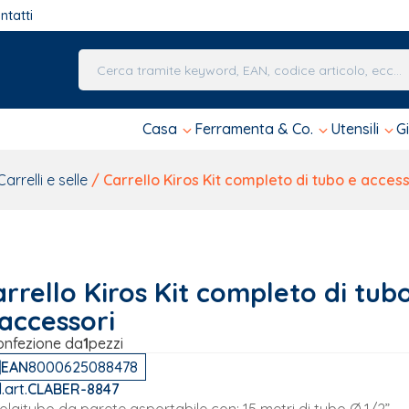
ntatti
Una volta che i risultati del completamento automa
Casa
Ferramenta & Co.
Utensili
G
Carrelli e selle
/ Carrello Kiros Kit completo di tubo e access
rrello Kiros Kit completo di tub
accessori
onfezione da
1
pezzi
EAN
8000625088478
.art.
CLABER-8847