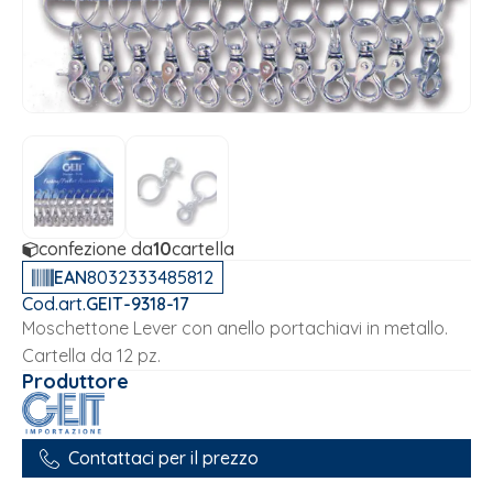
confezione da
10
cartella
EAN
8032333485812
Cod.art.
GEIT-9318-17
Moschettone Lever con anello portachiavi in metallo.
Cartella da 12 pz.
Produttore
Contattaci per il prezzo