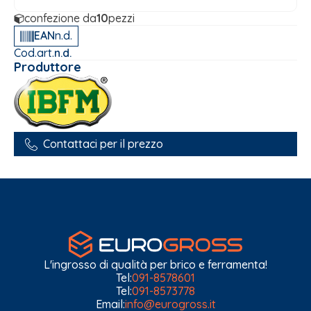
confezione da
10
pezzi
EAN
n.d.
Cod.art.
n.d.
Produttore
Contattaci per il prezzo
L'ingrosso di qualità per brico e ferramenta!
Tel:
091-8578601
Tel:
091-8573778
Email:
info@eurogross.it