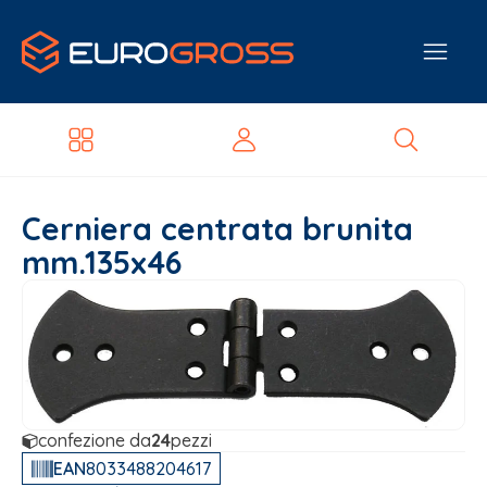
Cerniera centrata brunita
mm.135x46
confezione da
24
pezzi
EAN
8033488204617