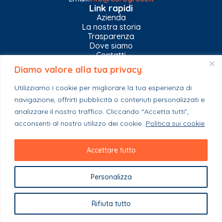
Link rapidi
Azienda
La nostra storia
Trasparenza
Dove siamo
Contatti
Diamo valore alla tua privacy
Privacy Policy
Gestisci impostazioni Cookies
Utilizziamo i cookie per migliorare la tua esperienza di
Esplora il catalogo
navigazione, offrirti pubblicità o contenuti personalizzati e
Casa
analizzare il nostro traffico. Cliccando “Accetta tutti”,
Ferramenta & Co.
Giardino e agricoltura
acconsenti al nostro utilizzo dei cookie.
Politica sui cookie
Colori e collanti
Stagionali
Accettare tutto
Personalizza
Copyright 2023 - EuroGross Srl - P. IVA: 03999590825
Rifiuta tutto
Powered By Webplease