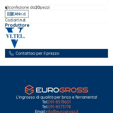
confezione da
20
pezzi
EAN
n.d.
Cod.art.
n.d.
Produttore
Contattaci per il prezzo
L'ingrosso di qualità per brico e ferramenta!
Tel:
091-8578601
Tel:
091-8573778
Email:
info@eurogross.it