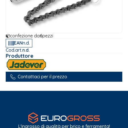
confezione da
6
pezzi
EAN
n.d.
Cod.art.
n.d.
Produttore
Contattaci per il prezzo
L'ingrosso di qualità per brico e ferramenta!