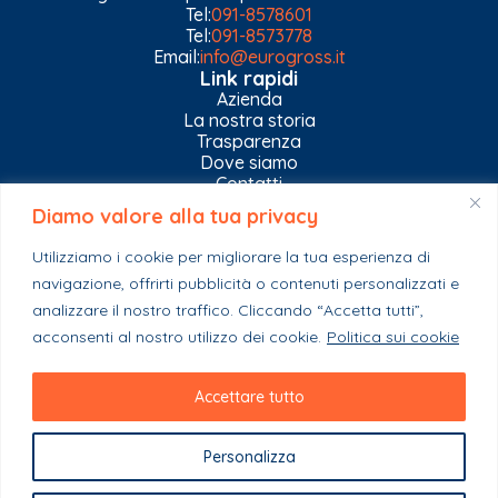
Tel:
091-8578601
Tel:
091-8573778
Email:
info@eurogross.it
Link rapidi
Azienda
La nostra storia
Trasparenza
Dove siamo
Contatti
Diamo valore alla tua privacy
Privacy Policy
Gestisci impostazioni Cookies
Utilizziamo i cookie per migliorare la tua esperienza di
Esplora il catalogo
navigazione, offrirti pubblicità o contenuti personalizzati e
Casa
analizzare il nostro traffico. Cliccando “Accetta tutti”,
Ferramenta & Co.
Giardino e agricoltura
acconsenti al nostro utilizzo dei cookie.
Politica sui cookie
Colori e collanti
Stagionali
Accettare tutto
Personalizza
Copyright 2023 - EuroGross Srl - P. IVA: 03999590825