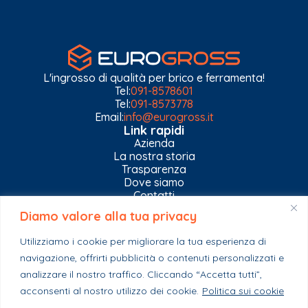
L'ingrosso di qualità per brico e ferramenta!
Tel:
091-8578601
Tel:
091-8573778
Email:
info@eurogross.it
Link rapidi
Azienda
La nostra storia
Trasparenza
Dove siamo
Contatti
Diamo valore alla tua privacy
Privacy Policy
Gestisci impostazioni Cookies
Utilizziamo i cookie per migliorare la tua esperienza di
Esplora il catalogo
navigazione, offrirti pubblicità o contenuti personalizzati e
Casa
Ferramenta & Co.
analizzare il nostro traffico. Cliccando “Accetta tutti”,
Giardino e agricoltura
acconsenti al nostro utilizzo dei cookie.
Politica sui cookie
Colori e collanti