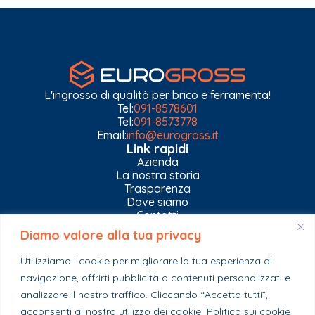
L'ingrosso di qualità per brico e ferramenta!
Tel:
091-8578601
Tel:
091-8573778
Email:
info@eurogross.it
Link rapidi
Azienda
La nostra storia
Trasparenza
Dove siamo
Contatti
Diamo valore alla tua privacy
Privacy Policy
Gestisci impostazioni Cookies
Utilizziamo i cookie per migliorare la tua esperienza di
Esplora il catalogo
navigazione, offrirti pubblicità o contenuti personalizzati e
Casa
analizzare il nostro traffico. Cliccando “Accetta tutti”,
Ferramenta & Co.
Giardino e agricoltura
acconsenti al nostro utilizzo dei cookie.
Politica sui cookie