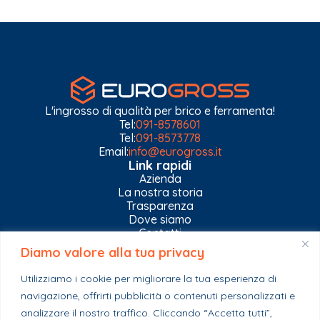
L'ingrosso di qualità per brico e ferramenta!
Tel:
091-8578601
Tel:
091-8573778
Email:
info@eurogross.it
Link rapidi
Azienda
La nostra storia
Trasparenza
Dove siamo
Contatti
Diamo valore alla tua privacy
Privacy Policy
Gestisci impostazioni Cookies
Utilizziamo i cookie per migliorare la tua esperienza di
Esplora il catalogo
navigazione, offrirti pubblicità o contenuti personalizzati e
Casa
analizzare il nostro traffico. Cliccando “Accetta tutti”,
Ferramenta & Co.