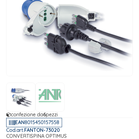
confezione da
6
pezzi
EAN
8015450157558
Cod.art.
FANTON-73020
CONVERTISPINA OPTIMUS