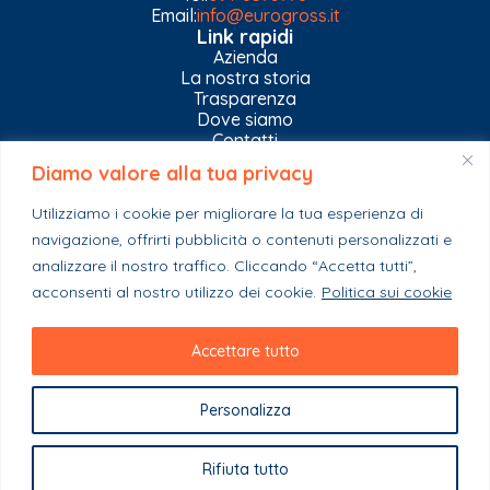
Email:
info@eurogross.it
Link rapidi
Azienda
La nostra storia
Trasparenza
Dove siamo
Contatti
Diamo valore alla tua privacy
Privacy Policy
Gestisci impostazioni Cookies
Utilizziamo i cookie per migliorare la tua esperienza di
Esplora il catalogo
navigazione, offrirti pubblicità o contenuti personalizzati e
Casa
Ferramenta & Co.
analizzare il nostro traffico. Cliccando “Accetta tutti”,
Giardino e agricoltura
acconsenti al nostro utilizzo dei cookie.
Politica sui cookie
Colori e collanti
Stagionali
Accettare tutto
Personalizza
Copyright 2023 - EuroGross Srl - P. IVA: 03999590825
Rifiuta tutto
Powered By Webplease