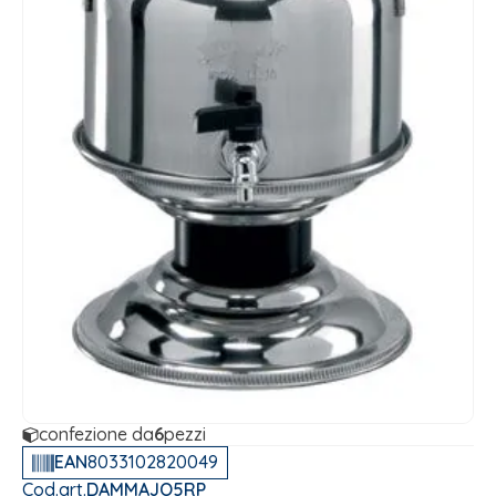
confezione da
6
pezzi
EAN
8033102820049
Cod.art.
DAMMAJO5RP