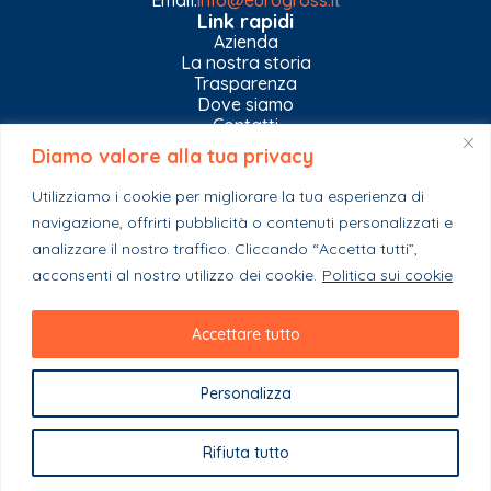
Email:
info@eurogross.it
Link rapidi
Azienda
La nostra storia
Trasparenza
Dove siamo
Contatti
Diamo valore alla tua privacy
Privacy Policy
Gestisci impostazioni Cookies
Utilizziamo i cookie per migliorare la tua esperienza di
Esplora il catalogo
navigazione, offrirti pubblicità o contenuti personalizzati e
Casa
analizzare il nostro traffico. Cliccando “Accetta tutti”,
Ferramenta & Co.
Giardino e agricoltura
acconsenti al nostro utilizzo dei cookie.
Politica sui cookie
Colori e collanti
Stagionali
Accettare tutto
Personalizza
Copyright 2023 - EuroGross Srl - P. IVA: 03999590825
Rifiuta tutto
Powered By Webplease