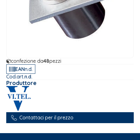
confezione da
48
pezzi
EAN
n.d.
Cod.art.
n.d.
Produttore
Contattaci per il prezzo