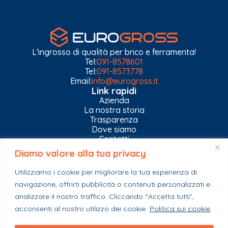
L'ingrosso di qualità per brico e ferramenta!
Tel:
091-8578601
Tel:
091-8573778
Email:
info@eurogross.it
Link rapidi
Azienda
La nostra storia
Trasparenza
Dove siamo
Contatti
Diamo valore alla tua privacy
Privacy Policy
Gestisci impostazioni Cookies
Utilizziamo i cookie per migliorare la tua esperienza di
Esplora il catalogo
navigazione, offrirti pubblicità o contenuti personalizzati e
Casa
analizzare il nostro traffico. Cliccando “Accetta tutti”,
Ferramenta & Co.
Giardino e agricoltura
acconsenti al nostro utilizzo dei cookie.
Politica sui cookie
Colori e collanti
Stagionali