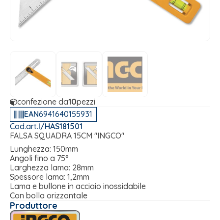
confezione da
10
pezzi
EAN
6941640155931
Cod.art.
I/HAS181501
FALSA SQUADRA 15CM "INGCO"
Lunghezza: 150mm
Angoli fino a 75°
Larghezza lama: 28mm
Spessore lama: 1,2mm
Lama e bullone in acciaio inossidabile
Con bolla orizzontale
Produttore