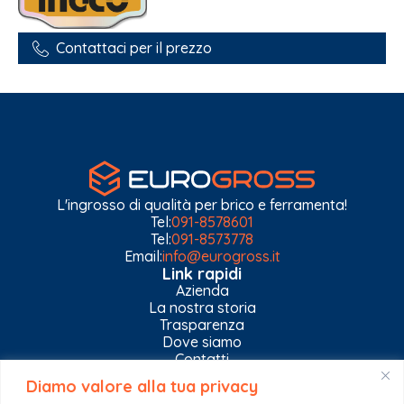
Contattaci per il prezzo
L'ingrosso di qualità per brico e ferramenta!
Tel:
091-8578601
Tel:
091-8573778
Email:
info@eurogross.it
Link rapidi
Azienda
La nostra storia
Trasparenza
Dove siamo
Contatti
Diamo valore alla tua privacy
Privacy Policy