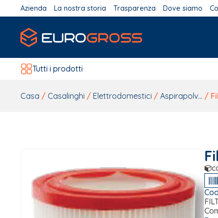
Azienda
La nostra storia
Trasparenza
Dove siamo
Co
Tutti i prodotti
Casa
/
Casalinghi
/
Elettrodomestici
/
Aspirapolv...
/ Fi
Fi
c
Cod
FIL
Com