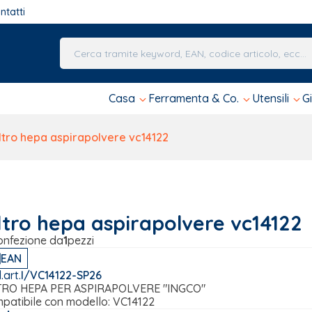
ntatti
Una volta che i risultati del completamento automa
Casa
Ferramenta & Co.
Utensili
G
ltro hepa aspirapolvere vc14122
ltro hepa aspirapolvere vc14122
onfezione da
1
pezzi
EAN
.art.
I/VC14122-SP26
TRO HEPA PER ASPIRAPOLVERE "INGCO"
patibile con modello: VC14122