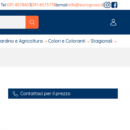
Tel:
091-8578601
|
091-8573778
|
email:
info@eurogross.it
|
tico sono disponibili, usa le frecce su e giù per fare una ver
iardino e Agricoltura
Colori e Coloranti
Stagionali
Contattaci per il prezzo