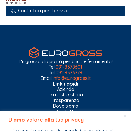
Contattaci per il prezzo
L'ingrosso di qualità per brico e ferramenta!
Tel:
091-8578601
Tel:
091-8573778
Email:
info@eurogross.it
Link rapidi
Azienda
La nostra storia
Trasparenza
Dove siamo
Contatti
Diamo valore alla tua privacy
Privacy Policy
Gestisci impostazioni Cookies
Utilizziamo i cookie per migliorare la tua esperienza di