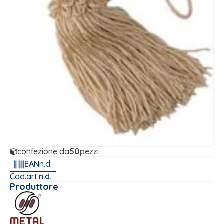
confezione da
50
pezzi
EAN
n.d.
Cod.art.
n.d.
Produttore