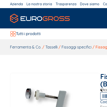
Azienda
La nostra storia
Trasparenza
Dove siamo
Co
Tutti i prodotti
Ferramenta & Co.
/
Tasselli
/
Fissaggi specifici
/ Fissag
F
(
c
Cod