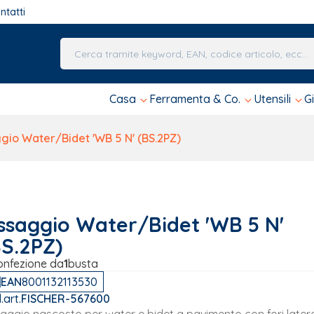
ntatti
Una volta che i risultati del completamento automa
Casa
Ferramenta & Co.
Utensili
G
gio Water/Bidet 'WB 5 N' (BS.2PZ)
issaggio Water/Bidet 'WB 5 N'
BS.2PZ)
onfezione da
1
busta
EAN
8001132113530
.art.
FISCHER-567600