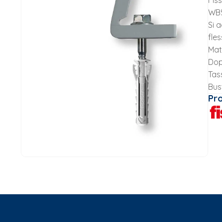
Fis
WB
Si 
fles
Mate
Dop
Tas
Bus
Pr