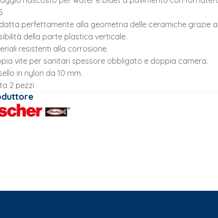
saggio nascosto per water e bidet a pavimento con fori latera
5
adatta perfettamente alla geometria delle ceramiche grazie a
sibilità della parte plastica verticale.
riali resistenti alla corrosione.
pia vite per sanitari spessore obbligato e doppia camera.
sello in nylon da 10 mm.
ta 2 pezzi
oduttore