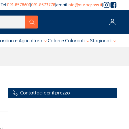
Tel:
091-8578601
|
091-8573778
|
email:
info@eurogross.it
|
tico sono disponibili, usa le frecce su e giù per fare una ver
iardino e Agricoltura
Colori e Coloranti
Stagionali
Contattaci per il prezzo