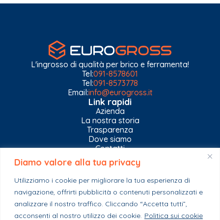
L'ingrosso di qualità per brico e ferramenta!
Tel:
091-8578601
Tel:
091-8573778
Email:
info@eurogross.it
Link rapidi
Azienda
La nostra storia
Trasparenza
Dove siamo
Contatti
Diamo valore alla tua privacy
Privacy Policy
Gestisci impostazioni Cookies
Utilizziamo i cookie per migliorare la tua esperienza di
Esplora il catalogo
navigazione, offrirti pubblicità o contenuti personalizzati e
Casa
analizzare il nostro traffico. Cliccando “Accetta tutti”,
Ferramenta & Co.
Giardino e agricoltura
acconsenti al nostro utilizzo dei cookie.
Politica sui cookie