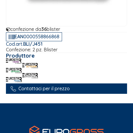
confezione da
36
blister
EAN
0000558866868
Cod.art.
BLI/J451
Confezione: 2 pz. Blister
Produttore
Contattaci per il prezzo