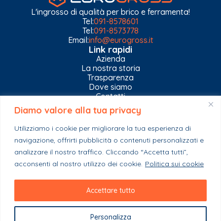
L'ingrosso di qualità per brico e ferramenta!
Tel:
091-8578601
Tel:
091-8573778
Email:
info@eurogross.it
Link rapidi
Azienda
La nostra storia
Trasparenza
Dove siamo
Contatti
Diamo valore alla tua privacy
Privacy Policy
Gestisci impostazioni Cookies
Utilizziamo i cookie per migliorare la tua esperienza di
Esplora il catalogo
navigazione, offrirti pubblicità o contenuti personalizzati e
Casa
analizzare il nostro traffico. Cliccando “Accetta tutti”,
Ferramenta & Co.
Giardino e agricoltura
acconsenti al nostro utilizzo dei cookie.
Politica sui cookie
Colori e collanti
Stagionali
Accettare tutto
Personalizza