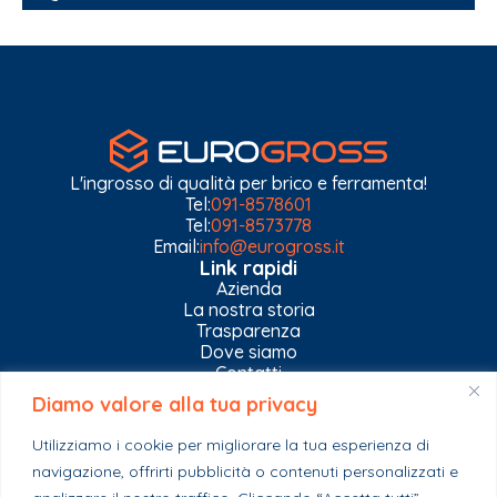
L'ingrosso di qualità per brico e ferramenta!
Tel:
091-8578601
Tel:
091-8573778
Email:
info@eurogross.it
Link rapidi
Azienda
La nostra storia
Trasparenza
Dove siamo
Contatti
Diamo valore alla tua privacy
Privacy Policy
Gestisci impostazioni Cookies
Utilizziamo i cookie per migliorare la tua esperienza di
Esplora il catalogo
navigazione, offrirti pubblicità o contenuti personalizzati e
Casa