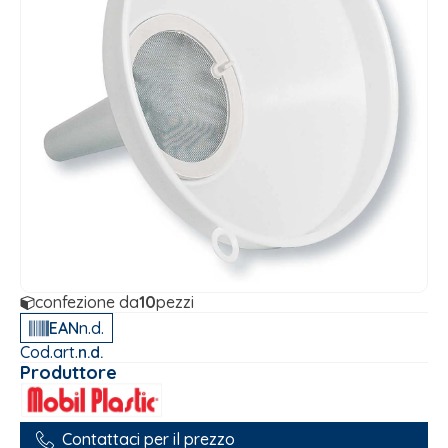
confezione da
10
pezzi
EAN
n.d.
Cod.art.
n.d.
Produttore
Contattaci per il prezzo