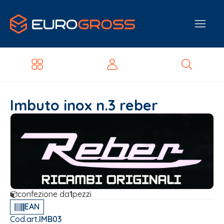
Imbuto inox n.3 reber
confezione da
1
pezzi
EAN
Cod.art.
IMB03