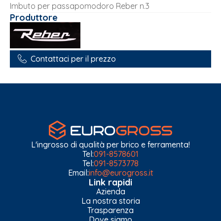
Imbuto per passapomodoro Reber n.3
Produttore
Contattaci per il prezzo
L'ingrosso di qualità per brico e ferramenta!
Tel:
091-8578601
Tel:
091-8573778
Email:
info@eurogross.it
Link rapidi
Azienda
La nostra storia
Trasparenza
Dove siamo