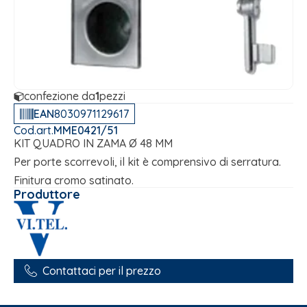
confezione da
1
pezzi
EAN
8030971129617
Cod.art.
MME0421/51
KIT QUADRO IN ZAMA Ø 48 MM
Per porte scorrevoli, il kit è comprensivo di serratura.
Finitura cromo satinato.
Produttore
Contattaci per il prezzo