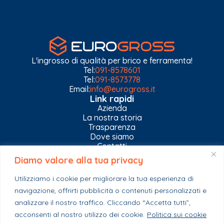
L'ingrosso di qualità per brico e ferramenta!
Tel:
091-8578601
Tel:
091-8573778
Email:
info@eurogross.it
Link rapidi
Azienda
La nostra storia
Trasparenza
Dove siamo
Contatti
Diamo valore alla tua privacy
Privacy Policy
Gestisci impostazioni Cookies
Utilizziamo i cookie per migliorare la tua esperienza di
Esplora il catalogo
navigazione, offrirti pubblicità o contenuti personalizzati e
Casa
analizzare il nostro traffico. Cliccando “Accetta tutti”,
Ferramenta & Co.
Giardino e agricoltura
acconsenti al nostro utilizzo dei cookie.
Politica sui cookie
Colori e collanti