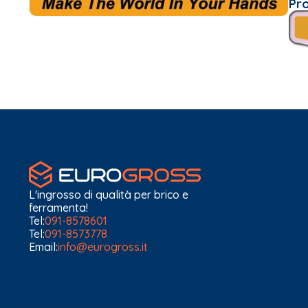
Pr
L'ingrosso di qualità per brico e
ferramenta!
Tel:
091-8578601
Tel:
091-8573778
Email:
info@eurogross.it