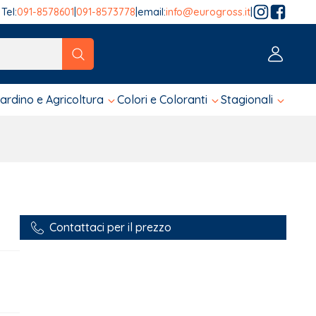
Tel:
091-8578601
|
091-8573778
|
email:
info@eurogross.it
|
tico sono disponibili, usa le frecce su e giù per fare una ver
iardino e Agricoltura
Colori e Coloranti
Stagionali
Contattaci per il prezzo