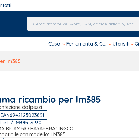
ntatti
Una volta che i risultati del completamento automa
Casa
Ferramenta & Co.
Utensili
G
er lm385
ama ricambio per lm385
onfezione da
1
pezzi
EAN
6942123023891
.art.
I/LM385-SP30
A RICAMBIO RASAERBA "INGCO"
patibile con modello: LM385