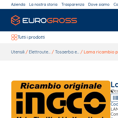
Azienda
La nostra storia
Trasparenza
Dove siamo
Co
Tutti i prodotti
Utensili
/
Elettroute...
/
Tosaerba e...
/ Lama ricambio p
L
c
Cod
LAM
Com