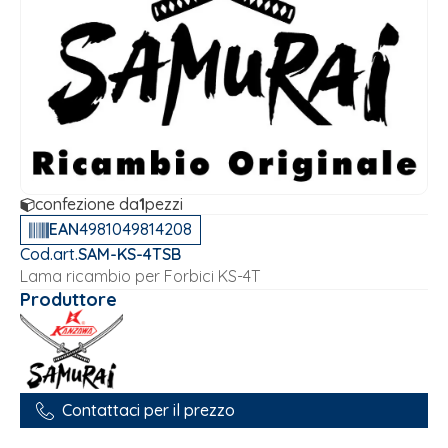
confezione da
1
pezzi
EAN
4981049814208
Cod.art.
SAM-KS-4TSB
Lama ricambio per Forbici KS-4T
Produttore
Contattaci per il prezzo