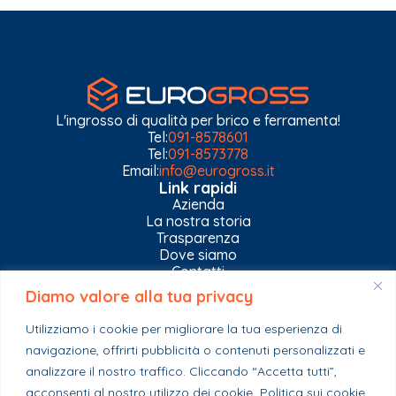
L'ingrosso di qualità per brico e ferramenta!
Tel:
091-8578601
Tel:
091-8573778
Email:
info@eurogross.it
Link rapidi
Azienda
La nostra storia
Trasparenza
Dove siamo
Contatti
Diamo valore alla tua privacy
Privacy Policy
Gestisci impostazioni Cookies
Utilizziamo i cookie per migliorare la tua esperienza di
Esplora il catalogo
navigazione, offrirti pubblicità o contenuti personalizzati e
Casa
analizzare il nostro traffico. Cliccando “Accetta tutti”,
Ferramenta & Co.
Giardino e agricoltura
acconsenti al nostro utilizzo dei cookie.
Politica sui cookie