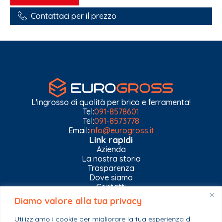
Contattaci per il prezzo
L'ingrosso di qualità per brico e ferramenta!
Tel:
091-8578601
Tel:
091-8573778
Email:
info@eurogross.it
Link rapidi
Azienda
La nostra storia
Trasparenza
Dove siamo
Contatti
Diamo valore alla tua privacy
Privacy Policy
Gestisci impostazioni Cookies
Utilizziamo i cookie per migliorare la tua esperienza di