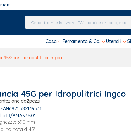
ntatti
Una volta che i risultati del completamento automa
Casa
Ferramenta & Co.
Utensili
G
a 45G per Idropulitrici Ingco
ncia 45G per Idropulitrici Ingco
onfezione da
2
pezzi
EAN
6925582149531
.art.
I/AMAN4501
ghezza: 590 mm
a inclinata di 45°