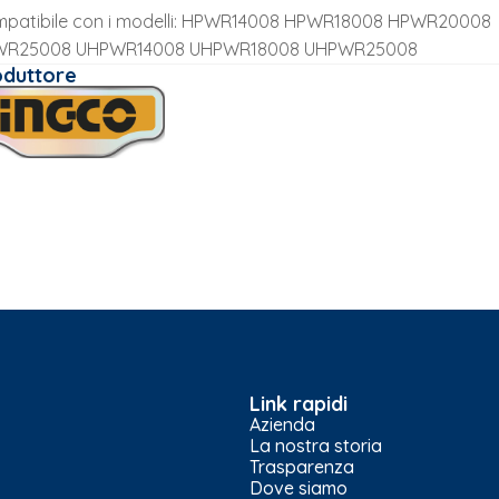
patibile con i modelli: HPWR14008 HPWR18008 HPWR20008
WR25008 UHPWR14008 UHPWR18008 UHPWR25008
oduttore
Link rapidi
Azienda
La nostra storia
Trasparenza
Dove siamo