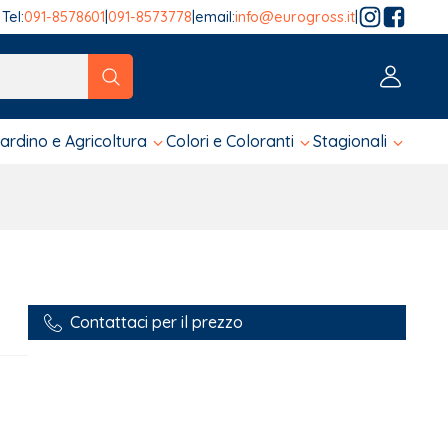
Tel:
091-8578601
|
091-8573778
|
email:
info@eurogross.it
|
tico sono disponibili, usa le frecce su e giù per fare una ver
iardino e Agricoltura
Colori e Coloranti
Stagionali
Contattaci per il prezzo