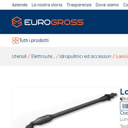
Azienda
La nostra storia
Trasparenza
Dove siamo
Co
Tutti i prodotti
Utensili
/
Elettroute...
/
Idropulitrici ed accessori
/ Lanci
La
c
Cod
Lun
Test