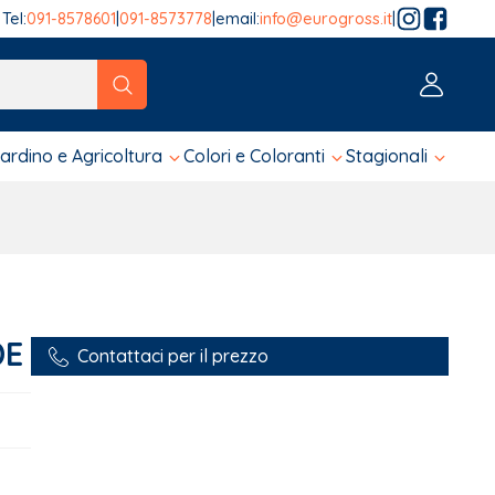
Tel:
091-8578601
|
091-8573778
|
email:
info@eurogross.it
|
tico sono disponibili, usa le frecce su e giù per fare una ver
iardino e Agricoltura
Colori e Coloranti
Stagionali
DE
Contattaci per il prezzo