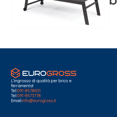
L'ingrosso di qualità per brico e
ferramenta!
Tel:
091-8578601
Tel:
091-8573778
Email:
info@eurogross.it