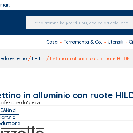
ntatti
Una volta che i risultati del completamento automa
Casa
Ferramenta & Co.
Utensili
G
redo esterno
/
Lettini
/ Lettino in alluminio con ruote HILDE
ttino in alluminio con ruote HIL
onfezione da
1
pezzi
EAN
n.d.
.art.
n.d.
oduttore