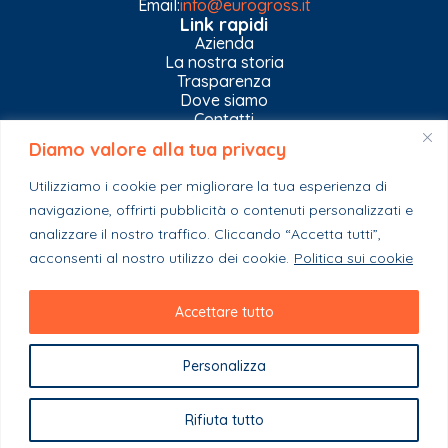
Email:
info@eurogross.it
Link rapidi
Azienda
La nostra storia
Trasparenza
Dove siamo
Contatti
Diamo valore alla tua privacy
Privacy Policy
Gestisci impostazioni Cookies
Utilizziamo i cookie per migliorare la tua esperienza di
Esplora il catalogo
navigazione, offrirti pubblicità o contenuti personalizzati e
Casa
Ferramenta & Co.
analizzare il nostro traffico. Cliccando “Accetta tutti”,
Giardino e agricoltura
acconsenti al nostro utilizzo dei cookie.
Politica sui cookie
Colori e collanti
Stagionali
Accettare tutto
Personalizza
Copyright 2023 - EuroGross Srl - P. IVA: 03999590825
Rifiuta tutto
Powered By Webplease