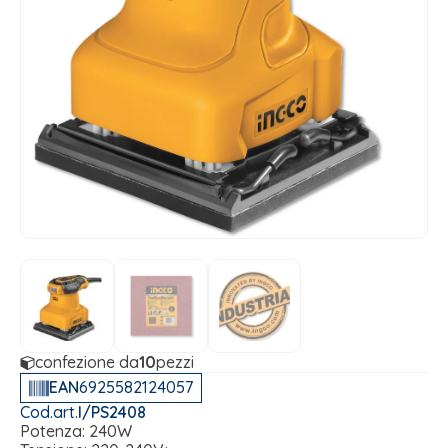
confezione da
10
pezzi
EAN
6925582124057
Cod.art.
I/PS2408
Potenza: 240W