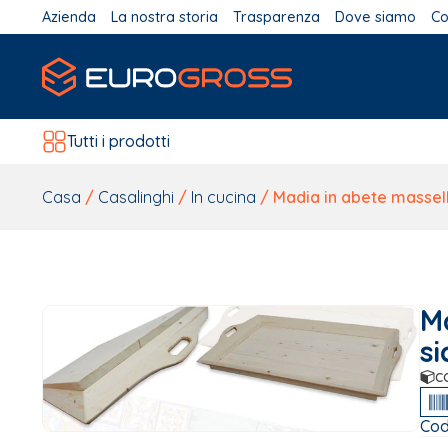
Azienda
La nostra storia
Trasparenza
Dove siamo
Co
Tutti i prodotti
Casa
/
Casalinghi
/
In cucina
/ Madia in abete massell
M
si
c
Cod