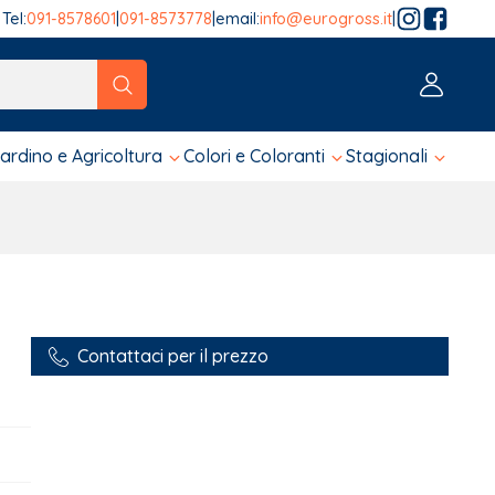
Tel:
091-8578601
|
091-8573778
|
email:
info@eurogross.it
|
tico sono disponibili, usa le frecce su e giù per fare una ver
iardino e Agricoltura
Colori e Coloranti
Stagionali
Contattaci per il prezzo