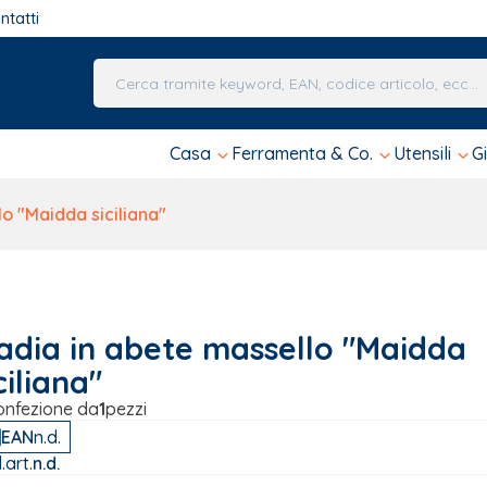
ntatti
Una volta che i risultati del completamento automa
Casa
Ferramenta & Co.
Utensili
G
o "Maidda siciliana"
adia in abete massello "Maidda
ciliana"
onfezione da
1
pezzi
EAN
n.d.
.art.
n.d.