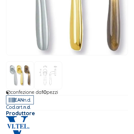
confezione da
10
pezzi
EAN
n.d.
Cod.art.
n.d.
Produttore