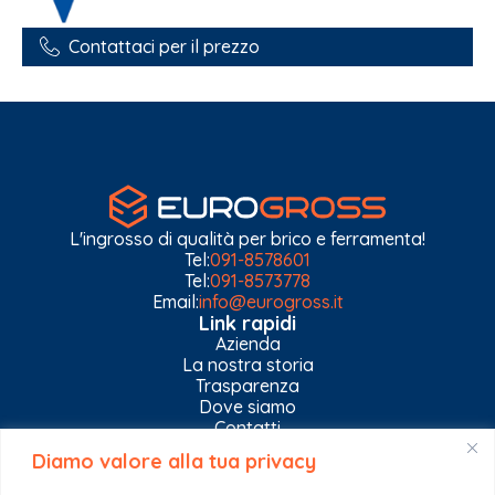
Contattaci per il prezzo
L'ingrosso di qualità per brico e ferramenta!
Tel:
091-8578601
Tel:
091-8573778
Email:
info@eurogross.it
Link rapidi
Azienda
La nostra storia
Trasparenza
Dove siamo
Contatti
Diamo valore alla tua privacy
Privacy Policy
Gestisci impostazioni Cookies