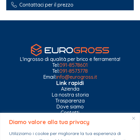
Contattaci per il prezzo
L'ingrosso di qualità per brico e ferramenta!
Tel:
091-8578601
Tel:
091-8573778
Email:
info@eurogross.it
Link rapidi
Azienda
La nostra storia
Trasparenza
Dove siamo
Contatti
Diamo valore alla tua privacy
Privacy Policy
Gestisci impostazioni Cookies
Utilizziamo i cookie per migliorare la tua esperienza di
Esplora il catalogo