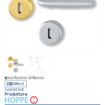
confezione da
5
pezzi
EAN
n.d.
Cod.art.
n.d.
Produttore