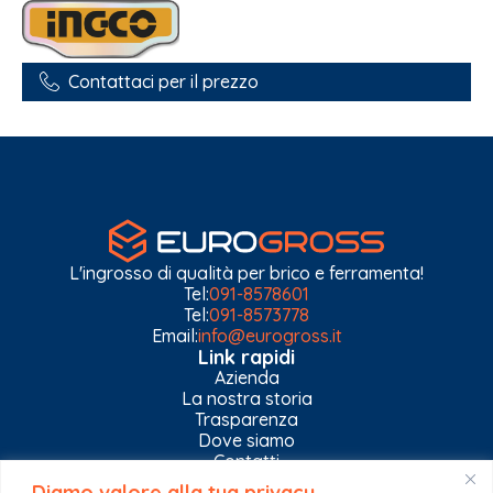
Contattaci per il prezzo
L'ingrosso di qualità per brico e ferramenta!
Tel:
091-8578601
Tel:
091-8573778
Email:
info@eurogross.it
Link rapidi
Azienda
La nostra storia
Trasparenza
Dove siamo
Contatti
Diamo valore alla tua privacy