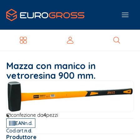
Mazza con manico in
vetroresina 900 mm.
confezione da
4
pezzi
EAN
n.d.
Cod.art.
n.d.
Produttore