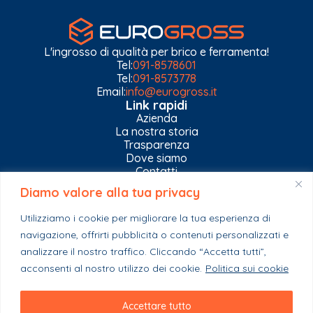
L'ingrosso di qualità per brico e ferramenta!
Tel:
091-8578601
Tel:
091-8573778
Email:
info@eurogross.it
Link rapidi
Azienda
La nostra storia
Trasparenza
Dove siamo
Contatti
Diamo valore alla tua privacy
Privacy Policy
Gestisci impostazioni Cookies
Utilizziamo i cookie per migliorare la tua esperienza di
Esplora il catalogo
navigazione, offrirti pubblicità o contenuti personalizzati e
Casa
Ferramenta & Co.
analizzare il nostro traffico. Cliccando “Accetta tutti”,
Giardino e agricoltura
acconsenti al nostro utilizzo dei cookie.
Politica sui cookie
Colori e collanti
Stagionali
Accettare tutto