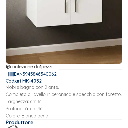
confezione da
1
pezzi
EAN
5945846340062
Cod.art.
MK-4052
Mobile bagno con 2 ante.
Completo di lavello in ceramica e specchio con faretto.
Larghezza: cm 61
Profondità: cm 46
Colore: Bianco perla
Produttore