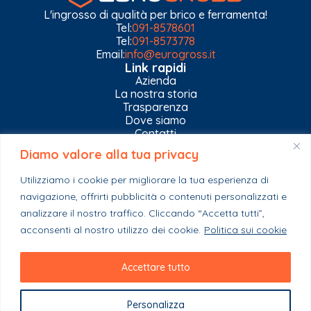
L'ingrosso di qualità per brico e ferramenta!
Tel:
091-8578601
Tel:
091-8573778
Email:
info@eurogross.it
Link rapidi
Azienda
La nostra storia
Trasparenza
Dove siamo
Contatti
Diamo valore alla tua privacy
Privacy Policy
Gestisci impostazioni Cookies
Utilizziamo i cookie per migliorare la tua esperienza di
Esplora il catalogo
navigazione, offrirti pubblicità o contenuti personalizzati e
Casa
Ferramenta & Co.
analizzare il nostro traffico. Cliccando “Accetta tutti”,
Giardino e agricoltura
acconsenti al nostro utilizzo dei cookie.
Politica sui cookie
Colori e collanti
Stagionali
Accettare tutto
Personalizza