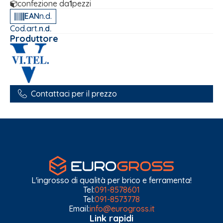
confezione da
1
pezzi
EAN
n.d.
Cod.art.
n.d.
Produttore
Contattaci per il prezzo
L'ingrosso di qualità per brico e ferramenta!
Tel:
091-8578601
Tel:
091-8573778
Email:
info@eurogross.it
Link rapidi