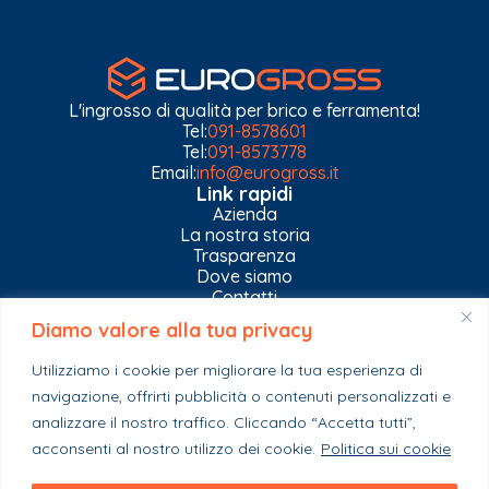
L'ingrosso di qualità per brico e ferramenta!
Tel:
091-8578601
Tel:
091-8573778
Email:
info@eurogross.it
Link rapidi
Azienda
La nostra storia
Trasparenza
Dove siamo
Contatti
Diamo valore alla tua privacy
Privacy Policy
Gestisci impostazioni Cookies
Utilizziamo i cookie per migliorare la tua esperienza di
Esplora il catalogo
navigazione, offrirti pubblicità o contenuti personalizzati e
Casa
Ferramenta & Co.
analizzare il nostro traffico. Cliccando “Accetta tutti”,
Giardino e agricoltura
acconsenti al nostro utilizzo dei cookie.
Politica sui cookie
Colori e collanti
Stagionali